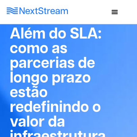
Além do SLA:
como as
parcerias de
longo prazo
estão
redefinindo o
valor da
infraestrutura