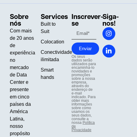
Sobre
Services
Inscrever-
Siga-
nós
se
nos!
Built to
Com mais
Suit
de 20 anos
Colocation
de
Enviar
Conectividade
experiência
Os seus
ilimitada
no
dados serão
utilizados para
mercado
encaminhá-lo
Smart
novidades e
de Data
promoções
hands
sobre a nossa
Center e
empresa,
através do
presente
endereço de
e-mail
em cinco
indicado. Para
obter mais
países da
informações
sobre como
América
usamos os
seus dados,
Latina,
consulte a
nossa
Política
nosso
de
Privacidade
propósito