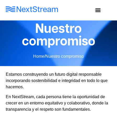
Sobre nosotros
Data Centers
Nuestro compromiso
Enviar mensaje
Nuestro
compromiso
Home
/
Nuestro compromiso
Estamos construyendo un futuro digital responsable
incorporando sostenibilidad e integridad en todo lo que
hacemos.
En NextStream, cada persona tiene la oportunidad de
crecer en un entorno equitativo y colaborativo, donde la
transparencia y el respeto son fundamentales.