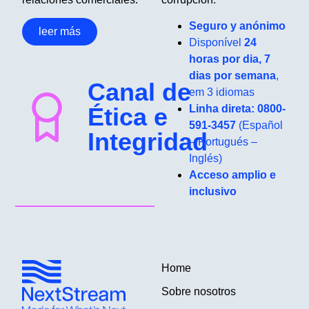
Seguro y anónimo
leer más
Disponível
24
horas por dia, 7
dias por semana
,
Canal de
em 3 idiomas
Ética e
Linha direta: 0800-
591-3457
(Español
Integridad
– Portugués –
Inglés)
Acceso amplio e
inclusivo
Home
Sobre nosotros