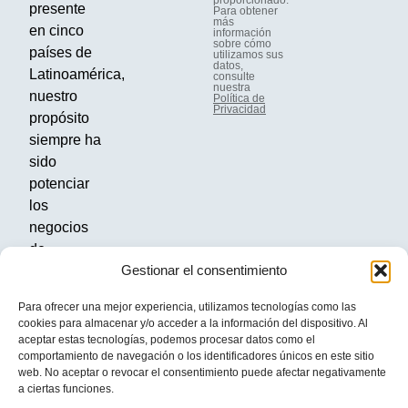
presente
Para obtener
más
en cinco
información
sobre cómo
países de
utilizamos sus
datos,
Latinoamérica,
consulte
nuestra
nuestro
Política de
Privacidad
propósito
siempre ha
sido
potenciar
los
negocios
de
Gestionar el consentimiento
nuestros
clientes y
Para ofrecer una mejor experiencia, utilizamos tecnologías como las
ser el
cookies para almacenar y/o acceder a la información del dispositivo. Al
socio ideal
aceptar estas tecnologías, podemos procesar datos como el
comportamiento de navegación o los identificadores únicos en este sitio
para su
web. No aceptar o revocar el consentimiento puede afectar negativamente
crecimiento.
a ciertas funciones.