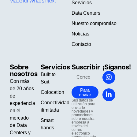
Servicios
Data Centers
Nuestro compromiso
Noticias
Contacto
Sobre
Servicios
Suscribir
¡Síganos!
nosotros
Built to
Con más
Suit
de 20 años
Para
Colocation
enviar
de
Sus datos se
Conectividad
experiencia
utilizarán para
enviarle
ilimitada
en el
novedades y
promociones
mercado
sobre nuestra
Smart
empresa a
de Data
través del
hands
correo
Centers y
electrónico
proporcionado.