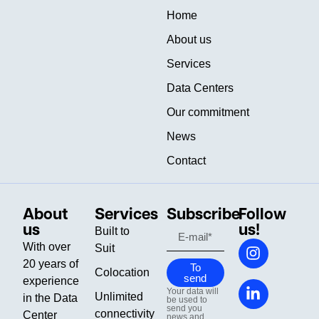
Home
About us
Services
Data Centers
Our commitment
News
Contact
About
Services
Subscribe
Follow
us
us!
Built to
With over
Suit
20 years of
To
Colocation
send
experience
Your data will
Unlimited
in the Data
be used to
send you
connectivity
Center
news and