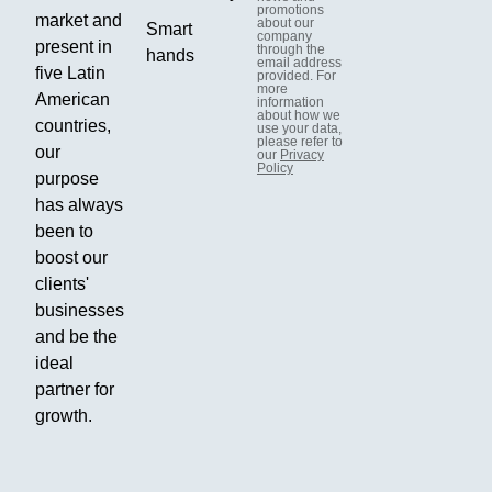
promotions
market and
about our
Smart
company
present in
through the
hands
email address
five Latin
provided. For
more
American
information
about how we
countries,
use your data,
please refer to
our
our
Privacy
Policy
purpose
has always
been to
boost our
clients'
businesses
and be the
ideal
partner for
growth.